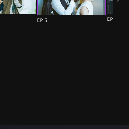
EP
6
EP
5