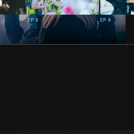
ฟรี
EP
3
EP
4