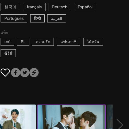
한국어
français
Deutsch
Español
Português
हिन्दी
العربية
แท็ก
เกย์
BL
ความรัก
แฟนตาซี
ไต้หวัน
ซีรีส์