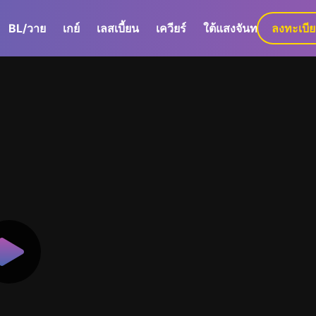
BL/วาย
เกย์
เลสเบี้ยน
เควียร์
ใต้แสงจันทร์
ลงทะเบี
GaLa+