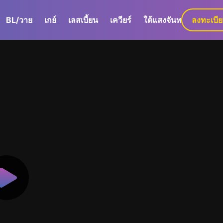
BL/วาย
เกย์
เลสเบี้ยน
เควียร์
ใต้แสงจันทร์
ลงทะเบี
GaLa+