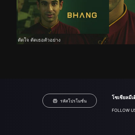
ตัดใจ ตัดเธอตัวอย่าง
โซเชียลมีเด
รหัสโปรโมชั่น
FOLLOW U