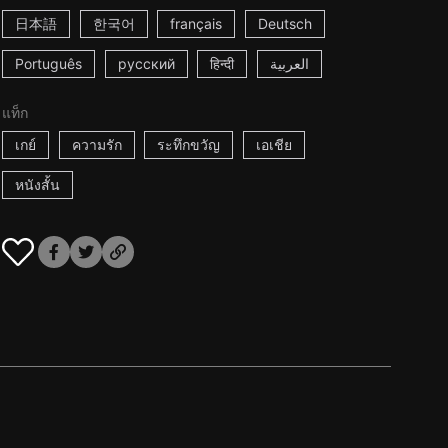
日本語
한국어
français
Deutsch
Português
русский
हिन्दी
العربية
แท็ก
เกย์
ความรัก
ระทึกขวัญ
เอเชีย
หนังสั้น