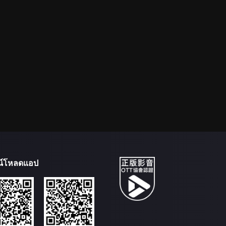
น์โหลดแอป