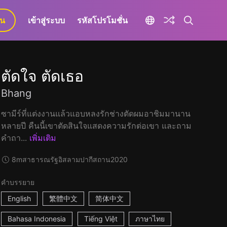
ยน
เข้าสู่ระบบ
รหัสโปรโมชั่น
ตัดใจ ตัดเธอ
Bhang
ซามีร์ที่แต่งงานแล้วแอบหลงรักช่างตัดผมอาชิมมานาน
หลายปี คืนนี้เขาตัดสินใจแสดงความรักต่อเขา และถาม
คำถา...
เพิ่มเติม
8m
สาธารณรัฐอิสลามปากีสถาน
2020
คำบรรยาย
English
繁體中文
简体中文
Bahasa Indonesia
Tiếng Việt
ภาษาไทย