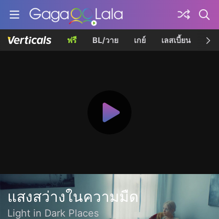
ฟรี
BL/วาย
เกย์
เลสเบี้ยน
เควี
แสงสว่างในความมืด
Light in Dark Places