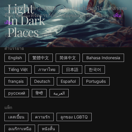
เกลเศร้าโศกอย่างหนักหลังจากการจากไปของไรน์ ลูกสาวสุด
ที่รัก ในขณะที่จัดการกับข้าวของของลูก เธอก็ค่อยๆ...
เพิ่ม
เติม
10m
สหรัฐอเมริกา
2019
คำบรรยาย
English
繁體中文
简体中文
Bahasa Indonesia
Tiếng Việt
ภาษาไทย
日本語
한국어
français
Deutsch
Español
Português
русский
हिन्दी
العربية
แท็ก
เลสเบี้ยน
ความรัก
ลูกของ LGBTQ
อเมริกาเหนือ
หนังสั้น