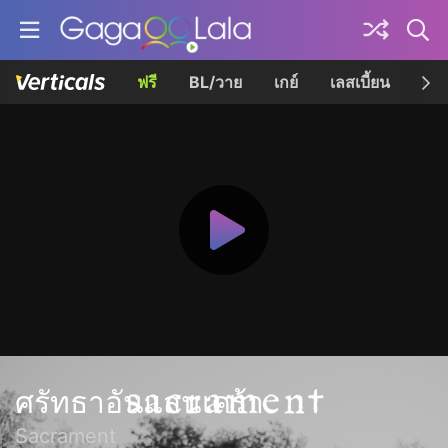
ฟรี
BL/วาย
เกย์
เลสเบี้ยน
เควี
ศรัทธาอันแสนเศร้า
Sacrament