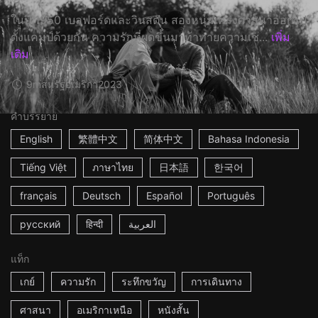
ในปี 1950 เบลฟอร์ดและวินสตัน สองหนุ่มเคร่งศาสนาออกไป
ตั้งแคมป์ด้วยกัน ความรักที่ผุดขึ้นมาท้าทายความเช...
เพิ่ม
เติม
9m
สหรัฐอเมริกา
2023
คำบรรยาย
English
繁體中文
简体中文
Bahasa Indonesia
Tiếng Việt
ภาษาไทย
日本語
한국어
français
Deutsch
Español
Português
русский
हिन्दी
العربية
แท็ก
เกย์
ความรัก
ระทึกขวัญ
การเดินทาง
ศาสนา
อเมริกาเหนือ
หนังสั้น