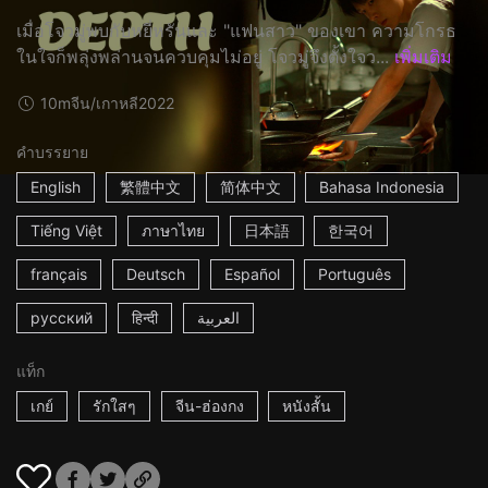
เมื่อโจวมู่พบกับหยี่หรันและ "แฟนสาว" ของเขา ความโกรธ
ในใจก็พลุ่งพล่านจนควบคุมไม่อยู่ โจวมู่จึงตั้งใจว...
เพิ่มเติม
10m
จีน/เกาหลี
2022
คำบรรยาย
English
繁體中文
简体中文
Bahasa Indonesia
Tiếng Việt
ภาษาไทย
日本語
한국어
français
Deutsch
Español
Português
русский
हिन्दी
العربية
แท็ก
เกย์
รักใสๆ
จีน-ฮ่องกง
หนังสั้น