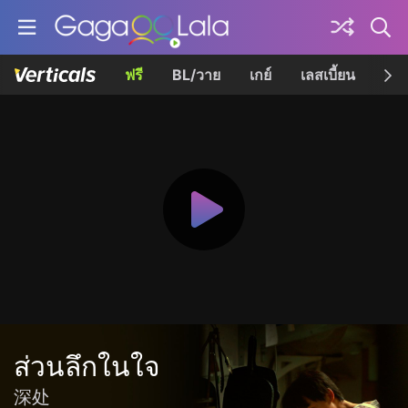
ฟรี
BL/วาย
เกย์
เลสเบี้ยน
เควี
ส่วนลึกในใจ
深处