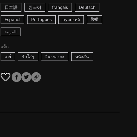
日本語
한국어
français
Deutsch
Español
Português
русский
हिन्दी
العربية
แท็ก
เกย์
รักใสๆ
จีน-ฮ่องกง
หนังสั้น