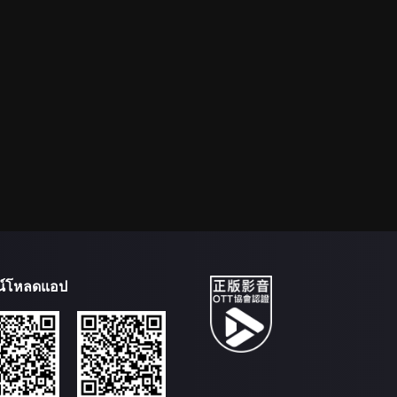
น์โหลดแอป