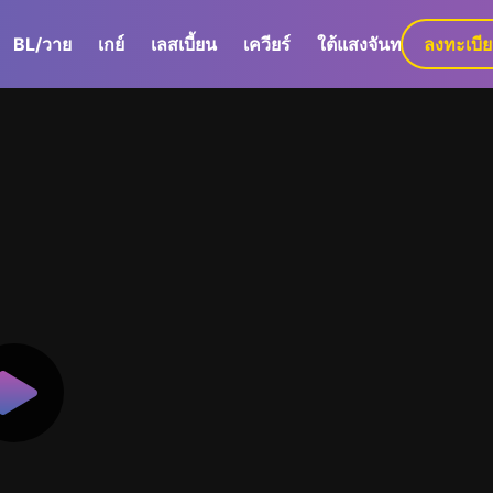
BL/วาย
เกย์
เลสเบี้ยน
เควียร์
ใต้แสงจันทร์
ลงทะเบี
GaLa+