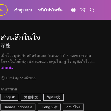
ยน
เข้าสู่ระบบ
รหัสโปรโมชั่น
ส่วนลึกในใจ
深处
เมื่อโจวมู่พบกับหยี่หรันและ "แฟนสาว" ของเขา ความ
โกรธในใจก็พลุ่งพล่านจนควบคุมไม่อยู่ โจวมู่จึงตั้งใจว...
เพิ่มเติม
10m
จีน/เกาหลี
2022
คำบรรยาย
English
繁體中文
简体中文
Bahasa Indonesia
Tiếng Việt
ภาษาไทย