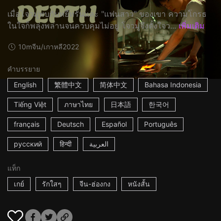
เมื่อโจวมู่พบกับหยี่หรันและ "แฟนสาว" ของเขา ความโกรธ
ในใจก็พลุ่งพล่านจนควบคุมไม่อยู่ โจวมู่จึงตั้งใจว...
เพิ่มเติม
10m
จีน/เกาหลี
2022
คำบรรยาย
English
繁體中文
简体中文
Bahasa Indonesia
Tiếng Việt
ภาษาไทย
日本語
한국어
français
Deutsch
Español
Português
русский
हिन्दी
العربية
แท็ก
เกย์
รักใสๆ
จีน-ฮ่องกง
หนังสั้น