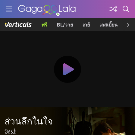
ฟรี
BL/วาย
เกย์
เลสเบี้ยน
เควี
ส่วนลึกในใจ
深处