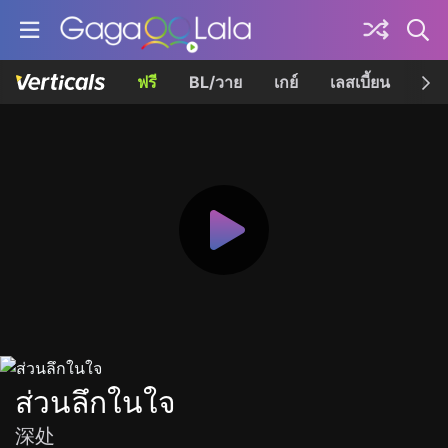
ฟรี
BL/วาย
เกย์
เลสเบี้ยน
เควี
ส่วนลึกในใจ
深处