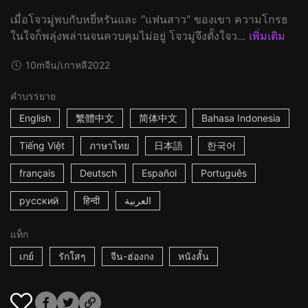
เมื่อโจวมู่พบกับหยี่หรันและ "แฟนสาว" ของเขา ความโกรธ
ในใจก็พลุ่งพล่านจนควบคุมไม่อยู่ โจวมู่จึงตั้งใจว...
เพิ่มเติม
10m
จีน/เกาหลี
2022
คำบรรยาย
English
繁體中文
简体中文
Bahasa Indonesia
Tiếng Việt
ภาษาไทย
日本語
한국어
français
Deutsch
Español
Português
русский
हिन्दी
العربية
แท็ก
เกย์
รักใสๆ
จีน-ฮ่องกง
หนังสั้น