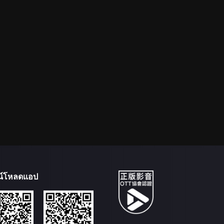
น์โหลดแอป