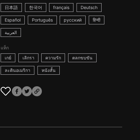
日本語
한국어
français
Deutsch
Español
Português
русский
हिन्दी
العربية
แท็ก
เกย์
เลิกรา
ความรัก
ตลกขบขัน
ละตินอเมริกา
หนังสั้น