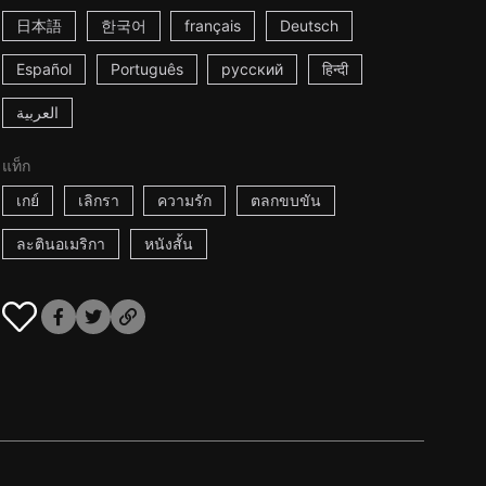
日本語
한국어
français
Deutsch
Español
Português
русский
हिन्दी
العربية
แท็ก
เกย์
เลิกรา
ความรัก
ตลกขบขัน
ละตินอเมริกา
หนังสั้น