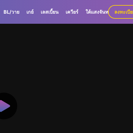
BL/วาย
เกย์
เลสเบี้ยน
เควียร์
ใต้แสงจันทร์
ลงทะเบี
GaLa+