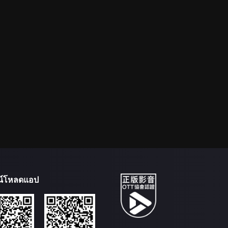
น์โหลดแอป