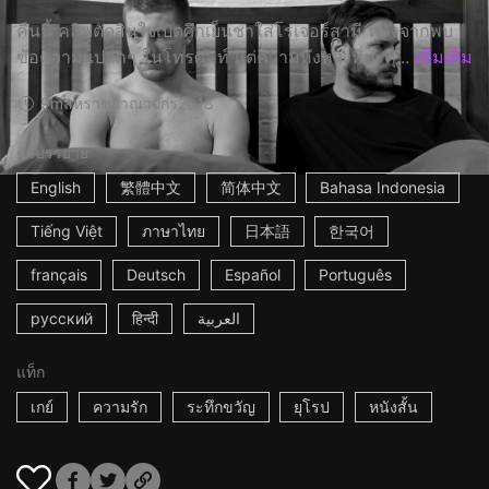
คืนนี้ คลิฟตัดสินใจเปิดศึกเย็นชาใส่โรเจอร์สามี หลังจากพบ
ข้อความแปลกๆ ในโทรศัพท์ แต่ความหึงหวงที่ปะทุ...
เพิ่มเติม
9m
สหราชอาณาจักร
2018
คำบรรยาย
English
繁體中文
简体中文
Bahasa Indonesia
Tiếng Việt
ภาษาไทย
日本語
한국어
français
Deutsch
Español
Português
русский
हिन्दी
العربية
แท็ก
เกย์
ความรัก
ระทึกขวัญ
ยุโรป
หนังสั้น