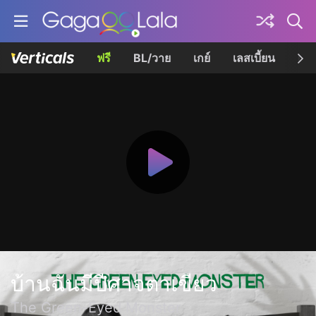
ฟรี
BL/วาย
เกย์
เลสเบี้ยน
เควี
บ้านฉันมีปีศาจตาเขียว
The Green-Eyed Monster