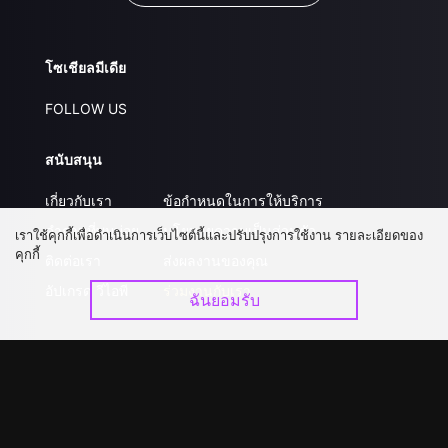
โซเชียลมีเดีย
FOLLOW US
สนับสนุน
เกี่ยวกับเรา
ข้อกำหนดในการให้บริการ
คำถามที่พบบ่อย
นโยบายความเป็นส่วนตัว
เราใช้คุกกี้เพื่อดำเนินการเว็บไซต์นี้และปรับปรุงการใช้งาน รายละเอียดของ
คุกกี้
ติดต่อเรา
ส่งผลงานของคุณ
อัปเกรด วีไอพี
ร่วมงานกับเรา
ฉันยอมรับ
ดาวน์โหลดแอป