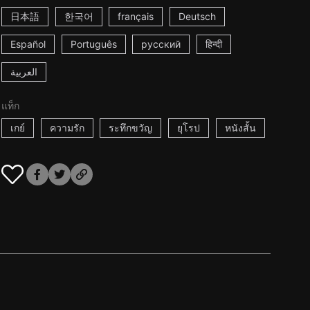
日本語
한국어
français
Deutsch
Español
Português
русский
हिन्दी
العربية
แท็ก
เกย์
ความรัก
ระทึกขวัญ
ยุโรป
หนังสั้น