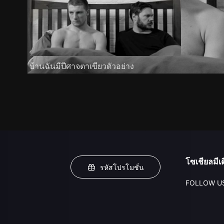
บ้านฉันมีปีศาจตาเขียวตัวอย่าง
โซเชียลมีเด
รหัสโปรโมชั่น
FOLLOW U