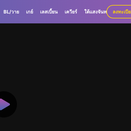
BL/วาย
เกย์
เลสเบี้ยน
เควียร์
ใต้แสงจันทร์
ลงทะเบี
GaLa+