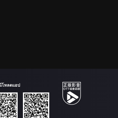
น์โหลดแอป