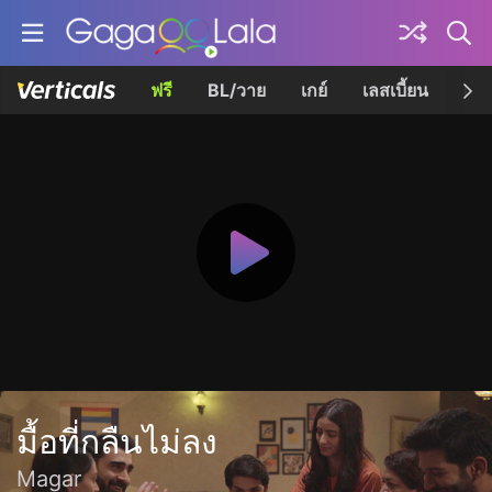
ฟรี
BL/วาย
เกย์
เลสเบี้ยน
เควี
มื้อที่กลืนไม่ลง
Magar