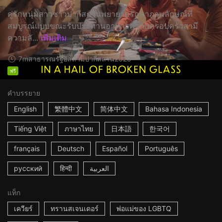
คู่รักหนุ่มสาวชาวปากีสถานพยายามรักษาภาพลักษณ์ที่
สมบูรณ์แบบขณะรับประทานอาหารค่ำกับครอบครัวสามี
ความลั...
เพิ่มเติม
7m
สาธารณรัฐอิสลามปากีสถาน
2020
ฟรี
คำบรรยาย
English
繁體中文
简体中文
Bahasa Indonesia
Tiếng Việt
ภาษาไทย
日本語
한국어
français
Deutsch
Español
Português
русский
हिन्दी
العربية
แท็ก
เควียร์
ทรานสเจนเดอร์
พ่อแม่ของ LGBTQ