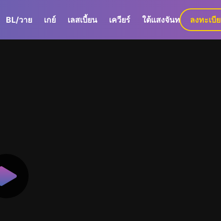
BL/วาย
เกย์
เลสเบี้ยน
เควียร์
ใต้แสงจันทร์
ลงทะเบี
GaLa+