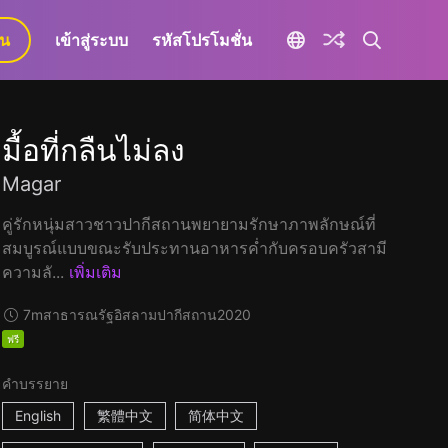
ยน
เข้าสู่ระบบ
รหัสโปรโมชั่น
มื้อที่กลืนไม่ลง
Magar
คู่รักหนุ่มสาวชาวปากีสถานพยายามรักษาภาพลักษณ์ที่
สมบูรณ์แบบขณะรับประทานอาหารค่ำกับครอบครัวสามี
ความลั...
เพิ่มเติม
7m
สาธารณรัฐอิสลามปากีสถาน
2020
ฟรี
คำบรรยาย
English
繁體中文
简体中文