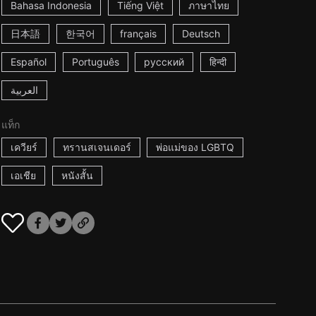
Bahasa Indonesia
Tiếng Việt
ภาษาไทย
日本語
한국어
français
Deutsch
Español
Português
русский
हिन्दी
العربية
แท็ก
เควียร์
ทรานสเจนเดอร์
พ่อแม่ของ LGBTQ
เอเชีย
หนังสั้น