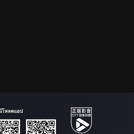
น์โหลดแอป