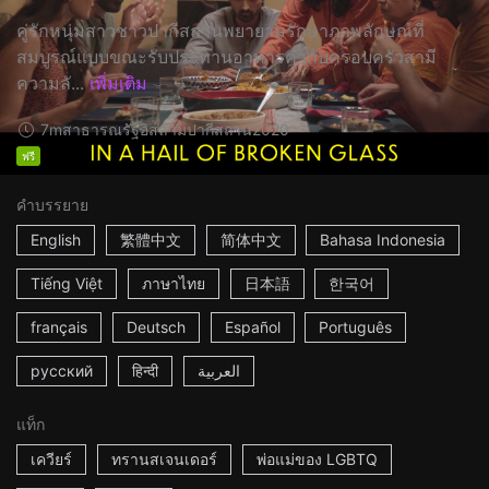
คู่รักหนุ่มสาวชาวปากีสถานพยายามรักษาภาพลักษณ์ที่
สมบูรณ์แบบขณะรับประทานอาหารค่ำกับครอบครัวสามี
ความลั...
เพิ่มเติม
7m
สาธารณรัฐอิสลามปากีสถาน
2020
ฟรี
คำบรรยาย
English
繁體中文
简体中文
Bahasa Indonesia
Tiếng Việt
ภาษาไทย
日本語
한국어
français
Deutsch
Español
Português
русский
हिन्दी
العربية
แท็ก
เควียร์
ทรานสเจนเดอร์
พ่อแม่ของ LGBTQ