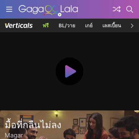
ฟรี
BL/วาย
เกย์
เลสเบี้ยน
เควี
มื้อที่กลืนไม่ลง
Magar