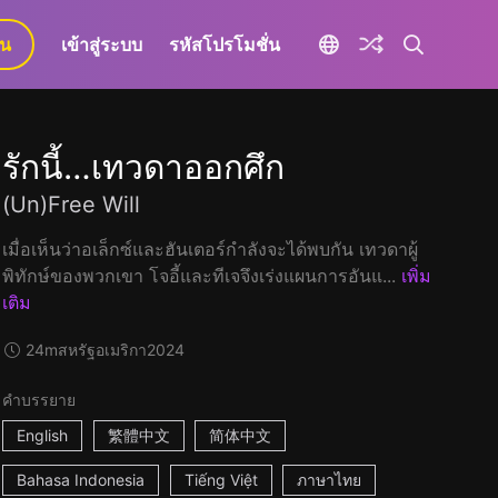
ยน
เข้าสู่ระบบ
รหัสโปรโมชั่น
รักนี้…เทวดาออกศึก
(Un)Free Will
เมื่อเห็นว่าอเล็กซ์และฮันเตอร์กำลังจะได้พบกัน เทวดาผู้
พิทักษ์ของพวกเขา โจอี้และทีเจจึงเร่งแผนการอันแ...
เพิ่ม
เติม
24m
สหรัฐอเมริกา
2024
คำบรรยาย
English
繁體中文
简体中文
Bahasa Indonesia
Tiếng Việt
ภาษาไทย