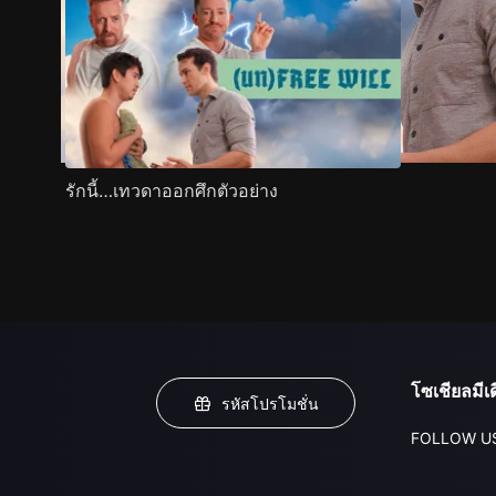
รักนี้…เทวดาออกศึกตัวอย่าง
โซเชียลมีเด
รหัสโปรโมชั่น
FOLLOW U