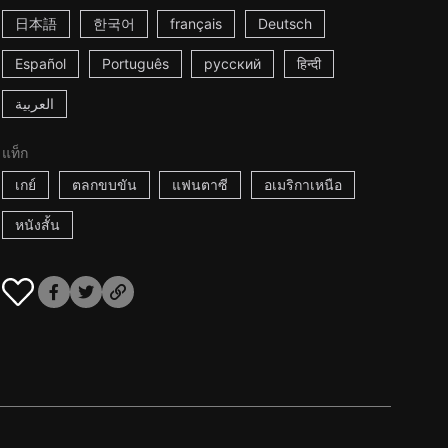
日本語
한국어
français
Deutsch
Español
Português
русский
हिन्दी
العربية
แท็ก
เกย์
ตลกขบขัน
แฟนตาซี
อเมริกาเหนือ
หนังสั้น