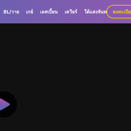
BL/วาย
เกย์
เลสเบี้ยน
เควียร์
ใต้แสงจันทร์
ลงทะเบี
GaLa+