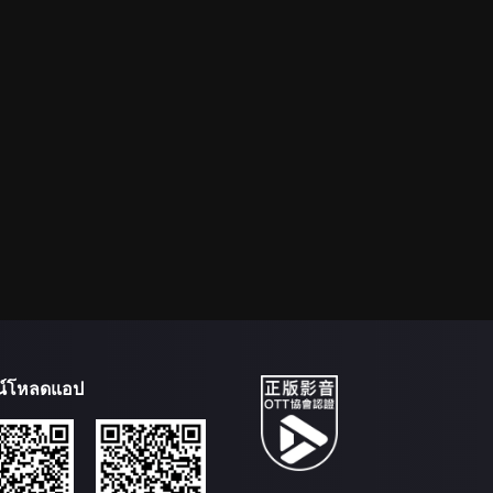
น์โหลดแอป