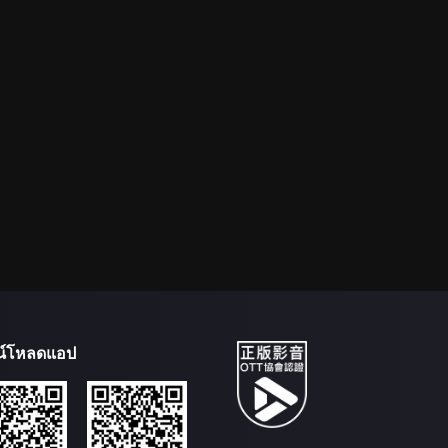
น์โหลดแอป