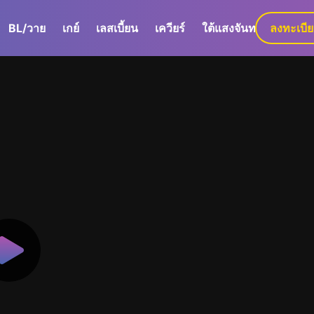
BL/วาย
เกย์
เลสเบี้ยน
เควียร์
ใต้แสงจันทร์
ลงทะเบี
GaLa+