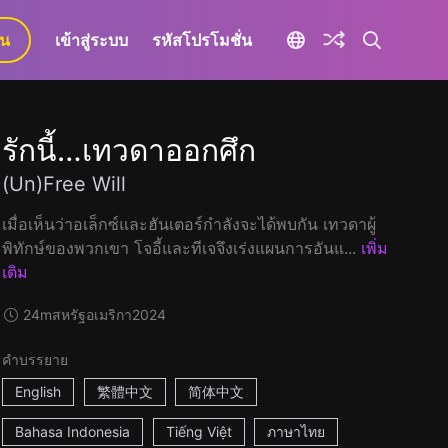
ยน
เข้าสู่ระบบ
รหัสโปรโมชั่น
รักนี้…เทวดาออกศึก
(Un)Free Will
เมื่อเห็นว่าอเล็กซ์และฮันเตอร์กำลังจะได้พบกัน เทวดาผู้
พิทักษ์ของพวกเขา โจอี้และทีเจจึงเร่งแผนการอันแ...
เพิ่ม
เติม
24m
สหรัฐอเมริกา
2024
คำบรรยาย
English
繁體中文
简体中文
Bahasa Indonesia
Tiếng Việt
ภาษาไทย