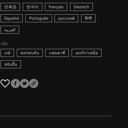
日本語
한국어
français
Deutsch
Español
Português
русский
हिन्दी
العربية
แท็ก
เกย์
ตลกขบขัน
แฟนตาซี
อเมริกาเหนือ
หนังสั้น