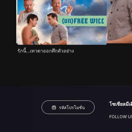
รักนี้…เทวดาออกศึกตัวอย่าง
โซเชียลมีเด
รหัสโปรโมชั่น
FOLLOW U