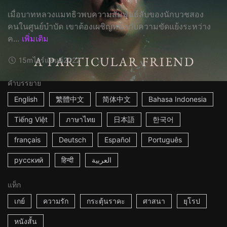
เมื่อบาทหลวงแมทธิวพบความสัมพันธ์ลับของนักบวชสอง
คนในศูนย์บำบัด เขาต้องเผชิญหน้ากับความขัดแย้งระหว่าง
ค...
เพิ่มเติม
15m
ไอร์แลนด์
2022
คำบรรยาย
English
繁體中文
简体中文
Bahasa Indonesia
Tiếng Việt
ภาษาไทย
日本語
한국어
français
Deutsch
Español
Português
русский
हिन्दी
العربية
แท็ก
เกย์
ความรัก
กระตุ้นราคะ
ศาสนา
ยุโรป
หนังสั้น