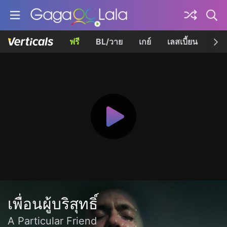
ฟรี
BL/วาย
เกย์
เลสเบี้ยน
เควี
เพื่อนผู้บริสุทธิ์
A Particular Friend