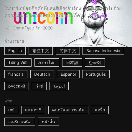
ในบาร์เกย์สุดคึกคักที่แสงสีเสียงจับจ้อง เท็ดดี้เดินเข้าไปด้วย
ความมั่นใจ แต่กลับพบว่ามีเพียงไม่กี่คนท...
เพิ่มเติม
13m
สหรัฐอเมริกา
2020
คำบรรยาย
English
繁體中文
简体中文
Bahasa Indonesia
Tiếng Việt
ภาษาไทย
日本語
한국어
français
Deutsch
Español
Português
русский
हिन्दी
العربية
แท็ก
เกย์
แฟนตาซี
ดนตรีและการเต้น
แดร็ก
อเมริกาเหนือ
หนังสั้น