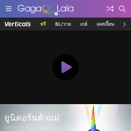
ฟรี
BL/วาย
เกย์
เลสเบี้ยน
เควี
ยูนิคอร์นตัวแม่
Unicorn