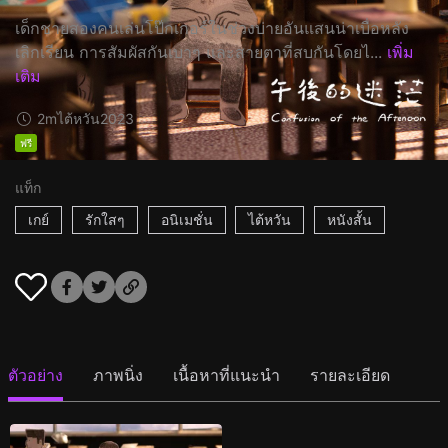
เด็กชายสองคนเล่นโป๊กเกอร์ในช่วงบ่ายอันแสนน่าเบื่อหลัง
เลิกเรียน การสัมผัสกันเบาๆ และสายตาที่สบกันโดยไ...
เพิ่ม
เติม
2m
ไต้หวัน
2023
ฟรี
แท็ก
เกย์
รักใสๆ
อนิเมชั่น
ไต้หวัน
หนังสั้น
ตัวอย่าง
ภาพนิ่ง
เนื้อหาที่แนะนำ
รายละเอียด