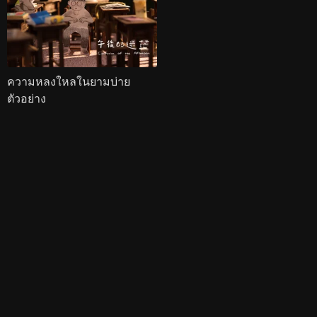
ความหลงใหลในยามบ่าย
ตัวอย่าง