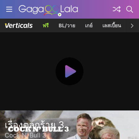
ฟรี
BL/วาย
เกย์
เลสเบี้ยน
เควี
เรื่องตลกร้าย 3
Cock N' Bull 3