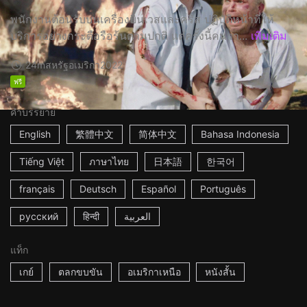
พนักงานต้อนรับบนเครื่องบินเวสและคริส ปฏิบัติหน้าที่ให้
บริการอย่างกระตือรือร้นตามปกติ แต่ครั้งนี้คนวา...
เพิ่มเติม
24m
สหรัฐอเมริกา
2022
ฟรี
คำบรรยาย
English
繁體中文
简体中文
Bahasa Indonesia
Tiếng Việt
ภาษาไทย
日本語
한국어
français
Deutsch
Español
Português
русский
हिन्दी
العربية
แท็ก
เกย์
ตลกขบขัน
อเมริกาเหนือ
หนังสั้น