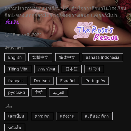
ความปรารถนาของมาเรียนาที่จะสำเร็จการศึกษาในโรงเรียน
ศิลปะของเธอถูกสามีของเธอขัดขวางเสมอ แต่เธอก็มีเปา...
เพิ่มเติม
15m
บราซิล
2022
คำบรรยาย
English
繁體中文
简体中文
Bahasa Indonesia
Tiếng Việt
ภาษาไทย
日本語
한국어
français
Deutsch
Español
Português
русский
हिन्दी
العربية
แท็ก
เลสเบี้ยน
ความรัก
แต่งงาน
ละตินอเมริกา
หนังสั้น