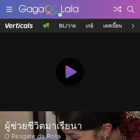
ฟรี
BL/วาย
เกย์
เลสเบี้ยน
เควี
ผู้ช่วยชีวิตมาเรียนา
O Resgate da Rosa