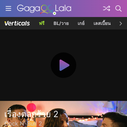
ฟรี
BL/วาย
เกย์
เลสเบี้ยน
เควี
เรื่องตลกร้าย 2
Cock N' Bull 2