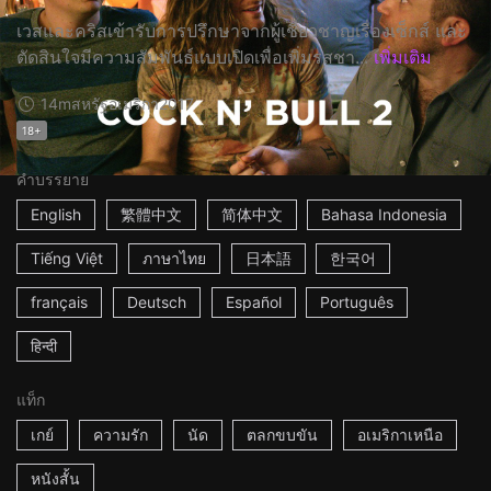
เวสและคริสเข้ารับการปรึกษาจากผู้เชี่ยวชาญเรื่องเซ็กส์ และ
ตัดสินใจมีความสัมพันธ์แบบเปิดเพื่อเพิ่มรสชา...
เพิ่มเติม
14m
สหรัฐอเมริกา
2017
18+
คำบรรยาย
English
繁體中文
简体中文
Bahasa Indonesia
Tiếng Việt
ภาษาไทย
日本語
한국어
français
Deutsch
Español
Português
हिन्दी
แท็ก
เกย์
ความรัก
นัด
ตลกขบขัน
อเมริกาเหนือ
หนังสั้น