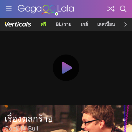
ฟรี
BL/วาย
เกย์
เลสเบี้ยน
เควี
เรื่องตลกร้าย
Cock N' Bull