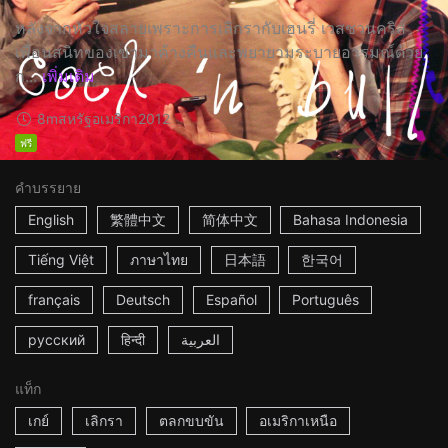
หลังจากหัวใจสลายเพราะการเลิกรากับเฮนรี่ เวสชวนคริส
เพื่อนสนิทของเขามาค้างคืนและพยายามระบายอารมณ์ด้วย
ก...
เพิ่มเติม
8m
สหรัฐอเมริกา
2012
ฟรี
คำบรรยาย
English
繁體中文
简体中文
Bahasa Indonesia
Tiếng Việt
ภาษาไทย
日本語
한국어
français
Deutsch
Español
Português
русский
हिन्दी
العربية
แท็ก
เกย์
เลิกรา
ตลกขบขัน
อเมริกาเหนือ