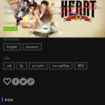
เรื่องย่ออย่างเป็นทางการ: เมื่อ "กานต์" ช่างสักสุดเก๋าที่รับจ๊อบ
เป็นสายสืบตำรวจ ถูกส่งไปสืบเรื่องขอ...
เพิ่มเติม
ราชอาณาจักรไทย
2024
ตอนที่ 1 ฟรี
คำบรรยาย
English
Deutsch
แท็ก
เกย์
BL
ความรัก
ประเทศไทย
ซีรีส์
ตอน