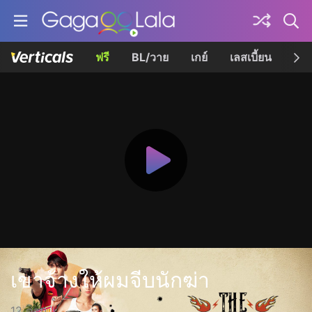
ฟรี
BL/วาย
เกย์
เลสเบี้ยน
เควี
เขาจ้างให้ผมจีบนักฆ่า
12 ตอน