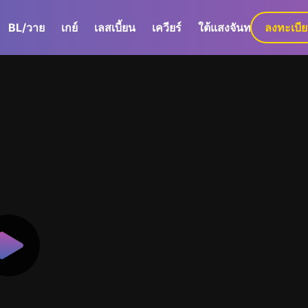
BL/วาย
เกย์
เลสเบี้ยน
เควียร์
ใต้แสงจันทร์
ลงทะเบี
GaLa+