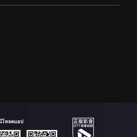
น์โหลดแอป