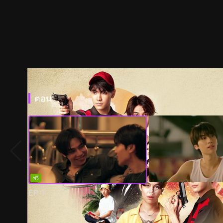
ตอน
ฟรี
EP
2
EP
1
ตัวอย่าง
ภาพนิ่ง
เนื้อหาที่แนะนำ
รายละเอียด