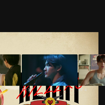
EP
3
EP
4