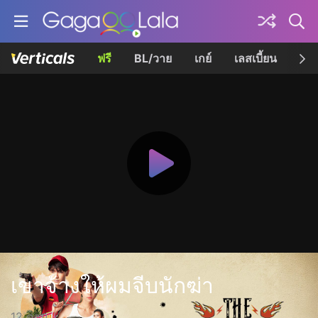
ฟรี
BL/วาย
เกย์
เลสเบี้ยน
เควี
เขาจ้างให้ผมจีบนักฆ่า
12 ตอน