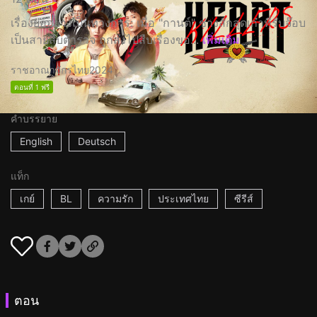
เรื่องย่ออย่างเป็นทางการ: เมื่อ "กานต์" ช่างสักสุดเก๋าที่รับจ๊อบ
เป็นสายสืบตำรวจ ถูกส่งไปสืบเรื่องขอ...
เพิ่มเติม
ราชอาณาจักรไทย
2024
ตอนที่ 1 ฟรี
คำบรรยาย
English
Deutsch
แท็ก
เกย์
BL
ความรัก
ประเทศไทย
ซีรีส์
ตอน