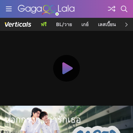
ฟรี
BL/วาย
เกย์
เลสเบี้ยน
เควี
บอกกรงๆ...ว่ารักเธอ
10 ตอน