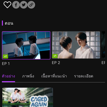
ตอน
ฟรี
ฟรี
EP
2
E
EP
1
ตัวอย่าง
ภาพนิ่ง
เนื้อหาที่แนะนำ
รายละเอียด