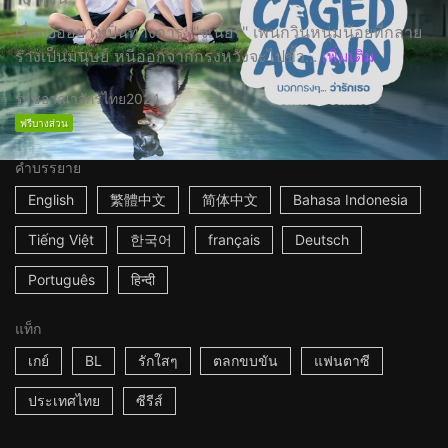
เรื่องย่ออย่างเป็นทางการ: "จูเนียร์" เพนกวินหนุ่มน้อยที่กลาย
ร่างเป็นมนุษย์ หนีออกจากกรงหวังจะไปขั้ว...
เพิ่มเติม
ราชอาณาจักรไทย
2024
ฟรีบางส่วน
คำบรรยาย
English
繁體中文
简体中文
Bahasa Indonesia
Tiếng Việt
한국어
français
Deutsch
Português
हिन्दी
แท็ก
เกย์
BL
รักใสๆ
ตลกขบขัน
แฟนตาซี
ประเทศไทย
ซีรีส์