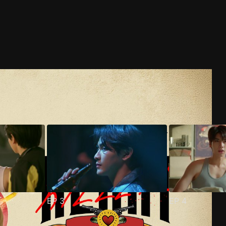
EP
3
EP
4