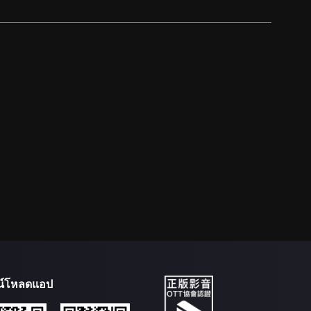
น์โหลดแอป