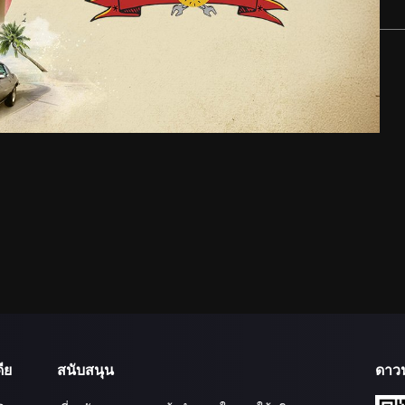
ีย
สนับสนุน
ดาว