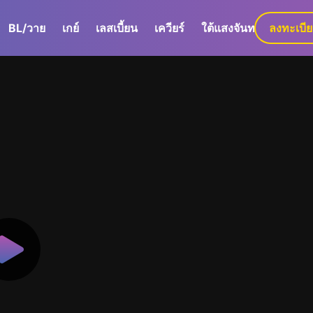
BL/วาย
เกย์
เลสเบี้ยน
เควียร์
ใต้แสงจันทร์
ลงทะเบี
GaLa+