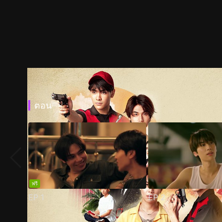
ตอน
ฟรี
EP
1
EP
2