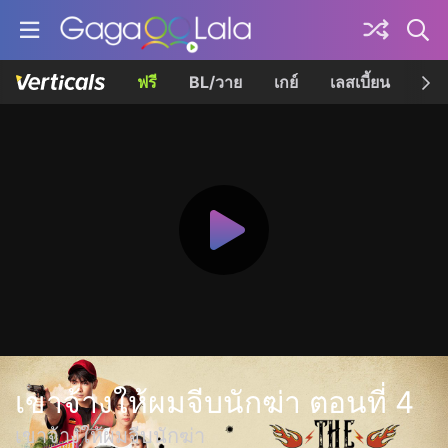
ฟรี
BL/วาย
เกย์
เลสเบี้ยน
เควี
เขาจ้างให้ผมจีบนักฆ่า ตอนที่ 4
เขาจ้างให้ผมจีบนักฆ่า