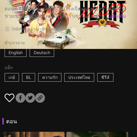
ตอนที่ 4: กานต์แอบเข้าไปในโรงเรียนของน้องชายเพื่อที่จะ
ช่วยเขาออกมา ฟาเดลเริ่มรู้สึกว่าเขาไม่อาจต้าน...
เพิ่มเติม
1h9m
ราชอาณาจักรไทย
2024
คำบรรยาย
English
Deutsch
แท็ก
เกย์
BL
ความรัก
ประเทศไทย
ซีรีส์
ตอน