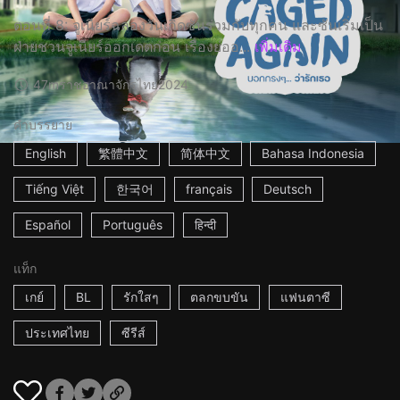
ตอนที่ 8: จูเนียร์ฉลองวันเกิดซันร่วมกับทุกคน และซันเริ่มเป็น
ฝ่ายชวนจูเนียร์ออกเดตก่อน เรื่องย่ออ...
เพิ่มเติม
47m
ราชอาณาจักรไทย
2024
คำบรรยาย
English
繁體中文
简体中文
Bahasa Indonesia
Tiếng Việt
한국어
français
Deutsch
Español
Português
हिन्दी
แท็ก
เกย์
BL
รักใสๆ
ตลกขบขัน
แฟนตาซี
ประเทศไทย
ซีรีส์