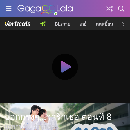
ฟรี
BL/วาย
เกย์
เลสเบี้ยน
เควี
บอกกรงๆ...ว่ารักเธอ ตอนที่ 8
บอกกรงๆ...ว่ารักเธอ