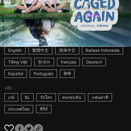
ตอนที่ 4: จูเนียร์รับรู้ได้ว่าซันกำลังรู้สึกหดหู่ ขณะเดียวกัน มี
เรื่องราวอันตรายบางอย่างที่กำลังรอพ...
เพิ่มเติม
42m
ราชอาณาจักรไทย
2024
คำบรรยาย
English
繁體中文
简体中文
Bahasa Indonesia
Tiếng Việt
한국어
français
Deutsch
Español
Português
हिन्दी
แท็ก
เกย์
BL
รักใสๆ
ตลกขบขัน
แฟนตาซี
ประเทศไทย
ซีรีส์