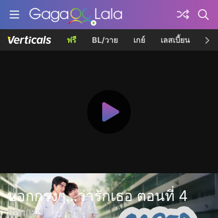
ฟรี
BL/วาย
เกย์
เลสเบี้ยน
เควี
บอกกรงๆ...ว่ารักเธอ ตอนที่ 4
บอกกรงๆ...ว่ารักเธอ