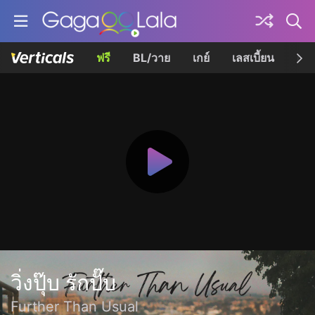
ฟรี
BL/วาย
เกย์
เลสเบี้ยน
เควี
วิ่งปุ๊บ รักปั๊บ
Further Than Usual