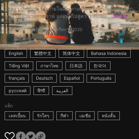
ระหว่างวิ่งออกกำลังกายในเส้นทางเดิม ครั้งนี้กลับมีคนแปลก
หน้าวิ่งเข้ามาหาฟาราห์ และนำไปสู่ความสัมพัน...
เพิ่มเติม
5m
สาธารณรัฐอิสลามปากีสถาน
2020
คำบรรยาย
English
繁體中文
简体中文
Bahasa Indonesia
Tiếng Việt
ภาษาไทย
日本語
한국어
français
Deutsch
Español
Português
русский
हिन्दी
العربية
แท็ก
เลสเบี้ยน
รักใสๆ
กีฬา
เอเชีย
หนังสั้น