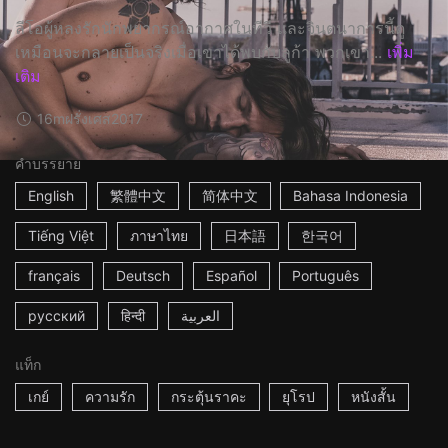
ลีโอผู้หลงรักนักพยากรณ์อากาศในทีวี และจินตนาการนี้ดู
เหมือนจะกลายเป็นจริงเมื่อเขาได้พบกับลูก้า พวกเขา...
เพิ่ม
เติม
16m
ฝรั่งเศส
2017
คำบรรยาย
English
繁體中文
简体中文
Bahasa Indonesia
Tiếng Việt
ภาษาไทย
日本語
한국어
français
Deutsch
Español
Português
русский
हिन्दी
العربية
แท็ก
เกย์
ความรัก
กระตุ้นราคะ
ยุโรป
หนังสั้น