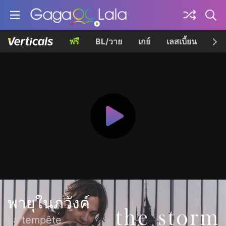
ฟรี
BL/วาย
เกย์
เลสเบี้ยน
เควี
พายุในภวังค์
La tempête