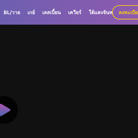
BL/วาย
เกย์
เลสเบี้ยน
เควียร์
ใต้แสงจันทร์
ลงทะเบี
GaLa+