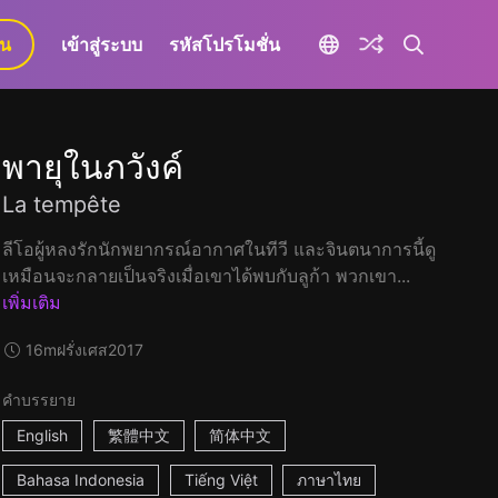
ยน
เข้าสู่ระบบ
รหัสโปรโมชั่น
พายุในภวังค์
La tempête
ลีโอผู้หลงรักนักพยากรณ์อากาศในทีวี และจินตนาการนี้ดู
เหมือนจะกลายเป็นจริงเมื่อเขาได้พบกับลูก้า พวกเขา...
เพิ่มเติม
16m
ฝรั่งเศส
2017
คำบรรยาย
English
繁體中文
简体中文
Bahasa Indonesia
Tiếng Việt
ภาษาไทย