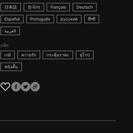
日本語
한국어
français
Deutsch
Español
Português
русский
हिन्दी
العربية
แท็ก
เกย์
ความรัก
กระตุ้นราคะ
ยุโรป
หนังสั้น