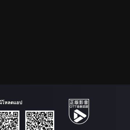
น์โหลดแอป