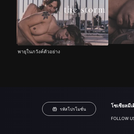
พายุในภวังค์ตัวอย่าง
โซเชียลมีเด
รหัสโปรโมชั่น
FOLLOW U