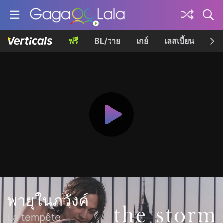
ฟรี
BL/วาย
เกย์
เลสเบี้ยน
เควี
พายุในภวังค์
La tempête