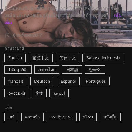
ลีโอผู้หลงรักนักพยากรณ์อากาศในทีวี และจินตนาการนี้ดู
เหมือนจะกลายเป็นจริงเมื่อเขาได้พบกับลูก้า พวกเขา...
เพิ่ม
เติม
16m
ฝรั่งเศส
2017
คำบรรยาย
English
繁體中文
简体中文
Bahasa Indonesia
Tiếng Việt
ภาษาไทย
日本語
한국어
français
Deutsch
Español
Português
русский
हिन्दी
العربية
แท็ก
เกย์
ความรัก
กระตุ้นราคะ
ยุโรป
หนังสั้น