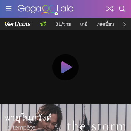
ฟรี
BL/วาย
เกย์
เลสเบี้ยน
เควี
พายุในภวังค์
La tempête