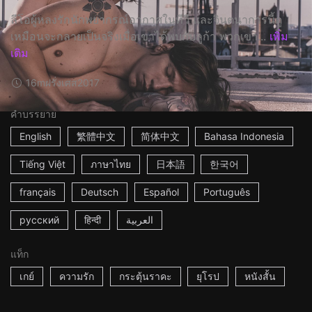
ลีโอผู้หลงรักนักพยากรณ์อากาศในทีวี และจินตนาการนี้ดู
เหมือนจะกลายเป็นจริงเมื่อเขาได้พบกับลูก้า พวกเขา...
เพิ่ม
เติม
16m
ฝรั่งเศส
2017
คำบรรยาย
English
繁體中文
简体中文
Bahasa Indonesia
Tiếng Việt
ภาษาไทย
日本語
한국어
français
Deutsch
Español
Português
русский
हिन्दी
العربية
แท็ก
เกย์
ความรัก
กระตุ้นราคะ
ยุโรป
หนังสั้น