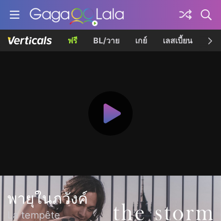
ฟรี
BL/วาย
เกย์
เลสเบี้ยน
เควี
พายุในภวังค์
La tempête