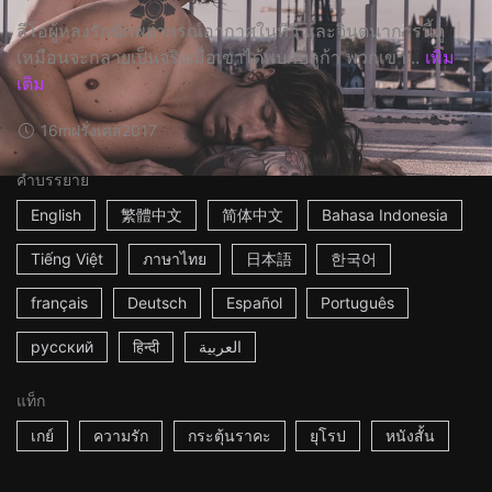
ลีโอผู้หลงรักนักพยากรณ์อากาศในทีวี และจินตนาการนี้ดู
เหมือนจะกลายเป็นจริงเมื่อเขาได้พบกับลูก้า พวกเขา...
เพิ่ม
เติม
16m
ฝรั่งเศส
2017
คำบรรยาย
English
繁體中文
简体中文
Bahasa Indonesia
Tiếng Việt
ภาษาไทย
日本語
한국어
français
Deutsch
Español
Português
русский
हिन्दी
العربية
แท็ก
เกย์
ความรัก
กระตุ้นราคะ
ยุโรป
หนังสั้น