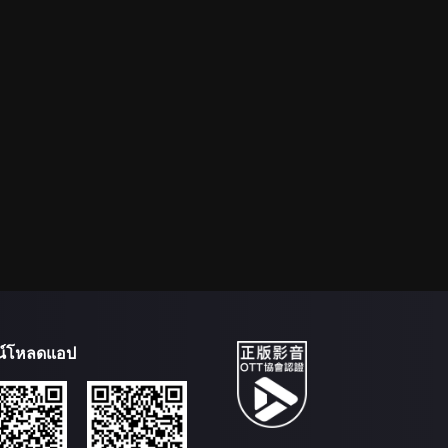
น์โหลดแอป