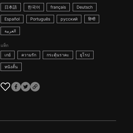
日本語
한국어
français
Deutsch
Español
Português
русский
हिन्दी
العربية
แท็ก
เกย์
ความรัก
กระตุ้นราคะ
ยุโรป
หนังสั้น