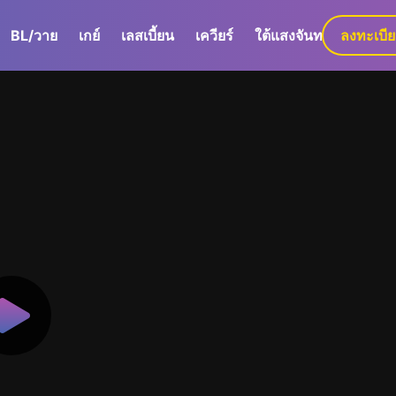
BL/วาย
เกย์
เลสเบี้ยน
เควียร์
ใต้แสงจันทร์
ลงทะเบี
GaLa+