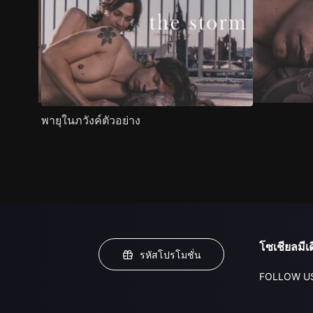
พายุในภวังค์ตัวอย่าง
โซเชียลมีเด
รหัสโปรโมชั่น
FOLLOW U