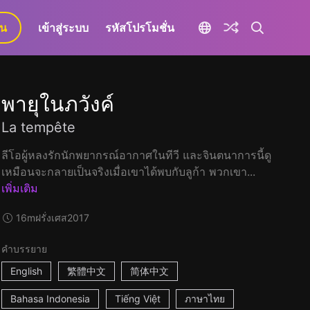
ยน
เข้าสู่ระบบ
รหัสโปรโมชั่น
พายุในภวังค์
La tempête
ลีโอผู้หลงรักนักพยากรณ์อากาศในทีวี และจินตนาการนี้ดู
เหมือนจะกลายเป็นจริงเมื่อเขาได้พบกับลูก้า พวกเขา...
เพิ่มเติม
16m
ฝรั่งเศส
2017
คำบรรยาย
English
繁體中文
简体中文
Bahasa Indonesia
Tiếng Việt
ภาษาไทย