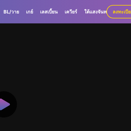
BL/วาย
เกย์
เลสเบี้ยน
เควียร์
ใต้แสงจันทร์
ลงทะเบี
GaLa+