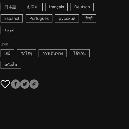
日本語
한국어
français
Deutsch
Español
Português
русский
हिन्दी
العربية
แท็ก
เกย์
รักใสๆ
การเดินทาง
ไต้หวัน
หนังสั้น