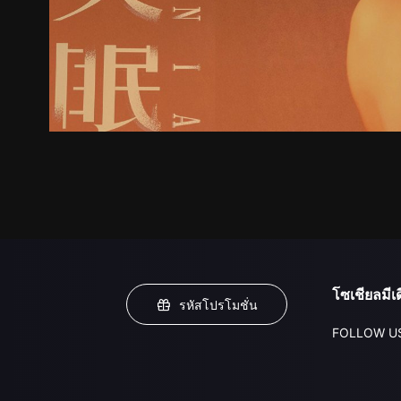
โซเชียลมีเด
รหัสโปรโมชั่น
FOLLOW U