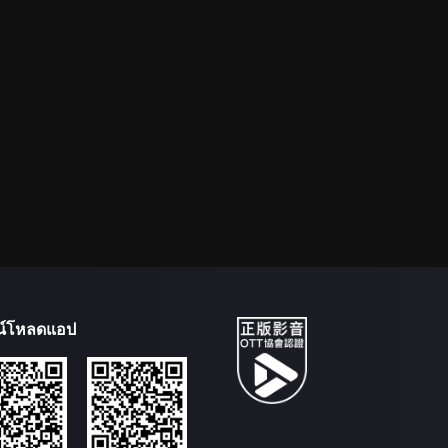
น์โหลดแอป