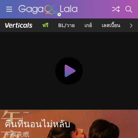
ฟรี
BL/วาย
เกย์
เลสเบี้ยน
เควี
คืนที่นอนไม่หลับ
午夜失眠