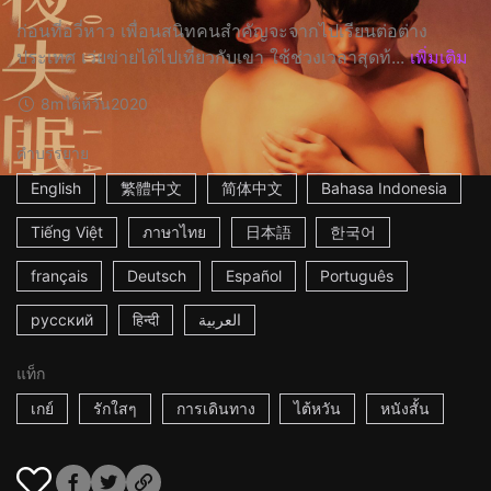
ก่อนที่อวี่หาว เพื่อนสนิทคนสำคัญจะจากไปเรียนต่อต่าง
ประเทศ เว่ยข่ายได้ไปเที่ยวกับเขา ใช้ช่วงเวลาสุดท้...
เพิ่มเติม
8m
ไต้หวัน
2020
คำบรรยาย
English
繁體中文
简体中文
Bahasa Indonesia
Tiếng Việt
ภาษาไทย
日本語
한국어
français
Deutsch
Español
Português
русский
हिन्दी
العربية
แท็ก
เกย์
รักใสๆ
การเดินทาง
ไต้หวัน
หนังสั้น