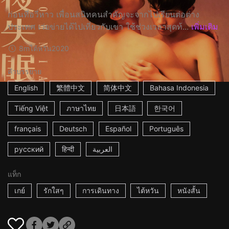
ก่อนที่อวี่หาว เพื่อนสนิทคนสำคัญจะจากไปเรียนต่อต่าง
ประเทศ เว่ยข่ายได้ไปเที่ยวกับเขา ใช้ช่วงเวลาสุดท้...
เพิ่มเติม
8m
ไต้หวัน
2020
คำบรรยาย
English
繁體中文
简体中文
Bahasa Indonesia
Tiếng Việt
ภาษาไทย
日本語
한국어
français
Deutsch
Español
Português
русский
हिन्दी
العربية
แท็ก
เกย์
รักใสๆ
การเดินทาง
ไต้หวัน
หนังสั้น