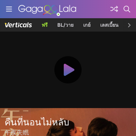
ฟรี
BL/วาย
เกย์
เลสเบี้ยน
เควี
คืนที่นอนไม่หลับ
午夜失眠