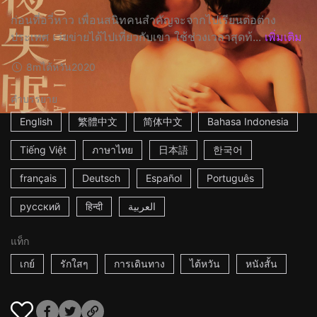
ก่อนที่อวี่หาว เพื่อนสนิทคนสำคัญจะจากไปเรียนต่อต่าง
ประเทศ เว่ยข่ายได้ไปเที่ยวกับเขา ใช้ช่วงเวลาสุดท้...
เพิ่มเติม
8m
ไต้หวัน
2020
คำบรรยาย
English
繁體中文
简体中文
Bahasa Indonesia
Tiếng Việt
ภาษาไทย
日本語
한국어
français
Deutsch
Español
Português
русский
हिन्दी
العربية
แท็ก
เกย์
รักใสๆ
การเดินทาง
ไต้หวัน
หนังสั้น