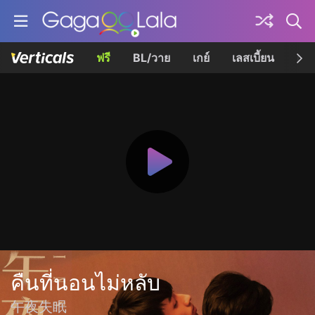
ฟรี
BL/วาย
เกย์
เลสเบี้ยน
เควี
คืนที่นอนไม่หลับ
午夜失眠