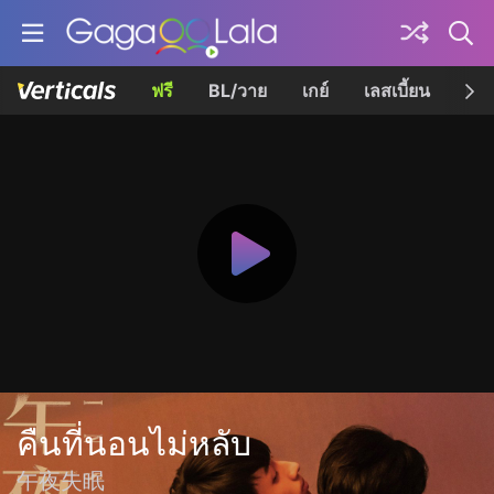
ฟรี
BL/วาย
เกย์
เลสเบี้ยน
เควี
คืนที่นอนไม่หลับ
午夜失眠