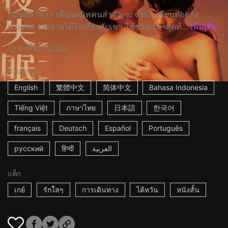
ก่อนที่อวี่หาว เพื่อนสนิทคนสำคัญจะจากไปเรียนต่อต่าง
ประเทศ เว่ยข่ายได้ไปเที่ยวกับเขา ใช้ช่วงเวลาสุดท้...
เพิ่มเติม
8m
ไต้หวัน
2020
คำบรรยาย
English
繁體中文
简体中文
Bahasa Indonesia
Tiếng Việt
ภาษาไทย
日本語
한국어
français
Deutsch
Español
Português
русский
हिन्दी
العربية
แท็ก
เกย์
รักใสๆ
การเดินทาง
ไต้หวัน
หนังสั้น