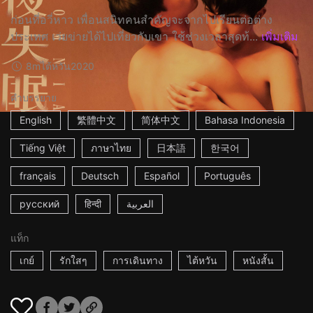
ก่อนที่อวี่หาว เพื่อนสนิทคนสำคัญจะจากไปเรียนต่อต่าง
ประเทศ เว่ยข่ายได้ไปเที่ยวกับเขา ใช้ช่วงเวลาสุดท้...
เพิ่มเติม
8m
ไต้หวัน
2020
คำบรรยาย
English
繁體中文
简体中文
Bahasa Indonesia
Tiếng Việt
ภาษาไทย
日本語
한국어
français
Deutsch
Español
Português
русский
हिन्दी
العربية
แท็ก
เกย์
รักใสๆ
การเดินทาง
ไต้หวัน
หนังสั้น