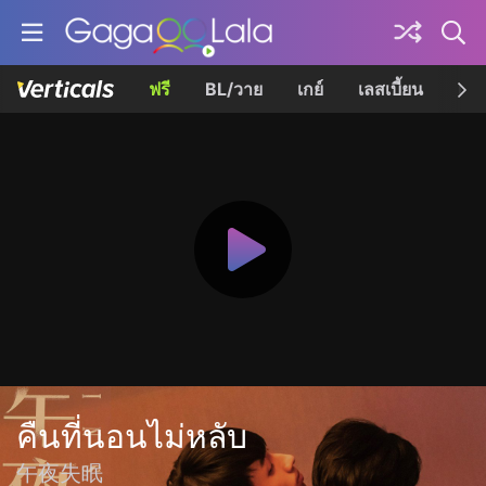
ฟรี
BL/วาย
เกย์
เลสเบี้ยน
เควี
คืนที่นอนไม่หลับ
午夜失眠