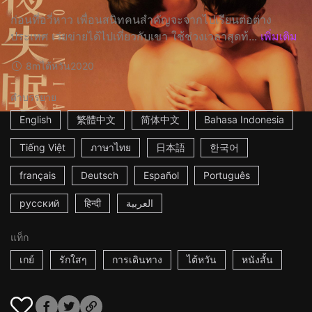
ก่อนที่อวี่หาว เพื่อนสนิทคนสำคัญจะจากไปเรียนต่อต่าง
ประเทศ เว่ยข่ายได้ไปเที่ยวกับเขา ใช้ช่วงเวลาสุดท้...
เพิ่มเติม
8m
ไต้หวัน
2020
คำบรรยาย
English
繁體中文
简体中文
Bahasa Indonesia
Tiếng Việt
ภาษาไทย
日本語
한국어
français
Deutsch
Español
Português
русский
हिन्दी
العربية
แท็ก
เกย์
รักใสๆ
การเดินทาง
ไต้หวัน
หนังสั้น