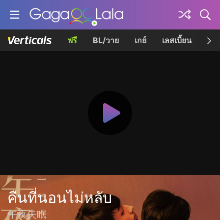
ฟรี
BL/วาย
เกย์
เลสเบี้ยน
เควี
คืนที่นอนไม่หลับ
午夜失眠