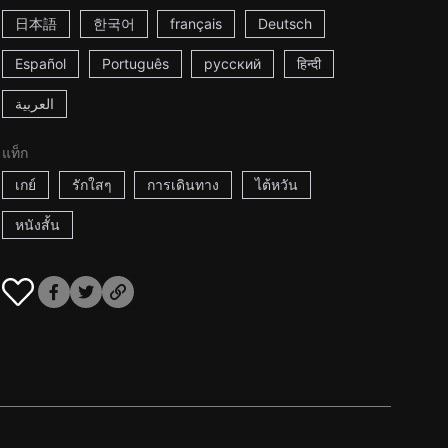
日本語
한국어
français
Deutsch
Español
Português
русский
हिन्दी
العربية
แท็ก
เกย์
รักใสๆ
การเดินทาง
ไต้หวัน
หนังสั้น