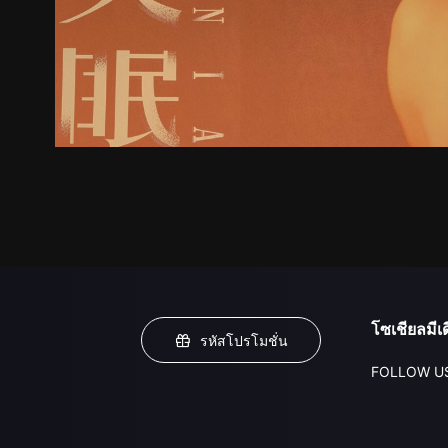
โซเชียลมีเด
รหัสโปรโมชั่น
FOLLOW U