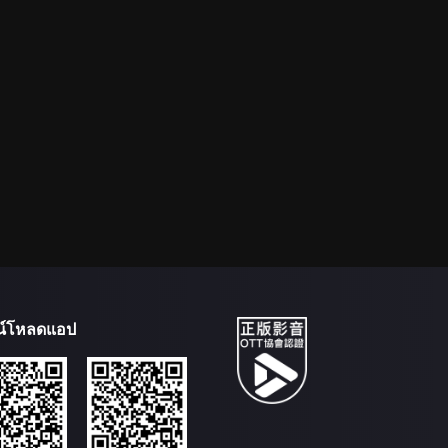
น์โหลดแอป