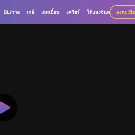
BL/วาย
เกย์
เลสเบี้ยน
เควียร์
ใต้แสงจันทร์
ลงทะเบี
GaLa+