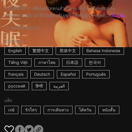
ก่อนที่อวี่หาว เพื่อนสนิทคนสำคัญจะจากไปเรียนต่อต่าง
ประเทศ เว่ยข่ายได้ไปเที่ยวกับเขา ใช้ช่วงเวลาสุดท้...
เพิ่มเติม
8m
ไต้หวัน
2020
คำบรรยาย
English
繁體中文
简体中文
Bahasa Indonesia
Tiếng Việt
ภาษาไทย
日本語
한국어
français
Deutsch
Español
Português
русский
हिन्दी
العربية
แท็ก
เกย์
รักใสๆ
การเดินทาง
ไต้หวัน
หนังสั้น