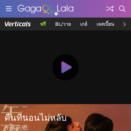
ฟรี
BL/วาย
เกย์
เลสเบี้ยน
เควี
คืนที่นอนไม่หลับ
午夜失眠