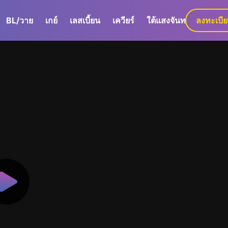
BL/วาย
เกย์
เลสเบี้ยน
เควียร์
ใต้แสงจันทร์
ลงทะเบี
GaLa+