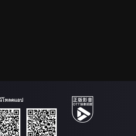
น์โหลดแอป