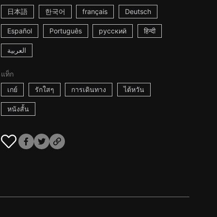
日本語
한국어
français
Deutsch
Español
Português
русский
हिन्दी
العربية
แท็ก
เกย์
รักใสๆ
การเดินทาง
ไต้หวัน
หนังสั้น