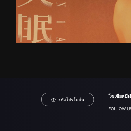
โซเชียลมีเด
รหัสโปรโมชั่น
FOLLOW U