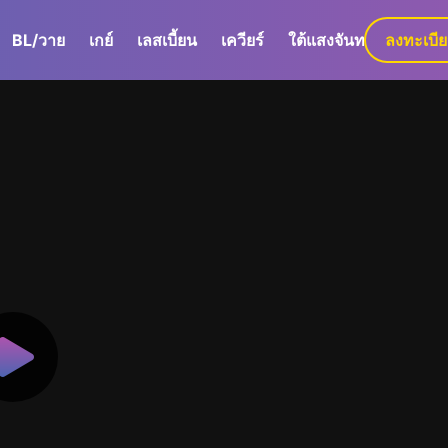
BL/วาย
เกย์
เลสเบี้ยน
เควียร์
ใต้แสงจันทร์
ลงทะเบี
GaLa+