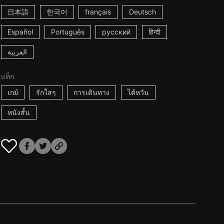
日本語
한국어
français
Deutsch
Español
Português
русский
हिन्दी
العربية
แท็ก
เกย์
รักใสๆ
การเดินทาง
ไต้หวัน
หนังสั้น