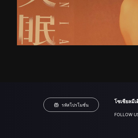
โซเชียลมีเด
รหัสโปรโมชั่น
FOLLOW U