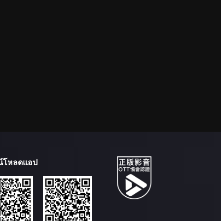
น์โหลดแอป